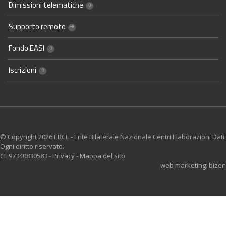
Dimissioni telematiche
Supporto remoto
Fondo EASI
Iscrizioni
© Copyright 2026 EBCE - Ente Bilaterale Nazionale Centri Elaborazioni Dati.
Ogni diritto riservato.
CF 97340830583 -
Privacy
-
Mappa del sito
web marketing: bizen