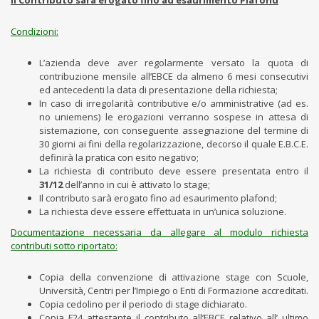
Il Contributo sarà erogato fino ad esaurimento Plafond
Condizioni:
L’azienda deve aver regolarmente versato la quota di
contribuzione mensile all’EBCE da almeno 6 mesi consecutivi
ed antecedenti la data di presentazione della richiesta;
In caso di irregolarità contributive e/o amministrative (ad es.
no uniemens) le erogazioni verranno sospese in attesa di
sistemazione, con conseguente assegnazione del termine di
30 giorni ai fini della regolarizzazione, decorso il quale E.B.C.E.
definirà la pratica con esito negativo;
La richiesta di contributo deve essere presentata entro il
31/12
dell’anno in cui è attivato lo stage;
Il contributo sarà erogato fino ad esaurimento plafond;
La richiesta deve essere effettuata in un’unica soluzione.
Documentazione necessaria da allegare al modulo richiesta
contributi sotto riportato:
Copia della convenzione di attivazione stage con Scuole,
Università, Centri per l’Impiego o Enti di Formazione accreditati.
Copia cedolino per il periodo di stage dichiarato.
Copia F24 attestante il contributo all’EBCE relativo all’ ultimo