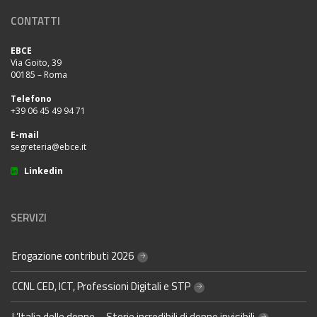
CONTATTI
EBCE
Via Goito, 39
00185 – Roma
Telefono
+39 06 45 49 94 71
E-mail
segreteria@ebce.it
Linkedin
SERVIZI
Erogazione contributi 2026
CCNL CED, ICT, Professioni Digitali e STP
L’Italia delle donne – Storie incredibili di donne invisibili