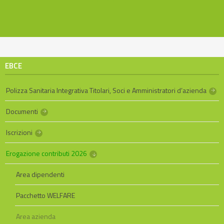
EBCE
Polizza Sanitaria Integrativa Titolari, Soci e Amministratori d’azienda
Documenti
Iscrizioni
Erogazione contributi 2026
Area dipendenti
Pacchetto WELFARE
Area azienda