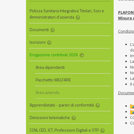
Polizza Sanitaria Integrativa Titolari, Soci e
PLAFOND
Amministratori d’azienda
Misura 
Documenti
Condizio
Iscrizioni
L’
da
Erogazione contributi 2026
In
La
Area dipendenti
No
No
La
Pacchetto WELFARE
Il
Area azienda
Documen
Apprendistato - pareri di conformità
Dimissioni telematiche
Co
Co
CCNL CED, ICT, Professioni Digitali e STP