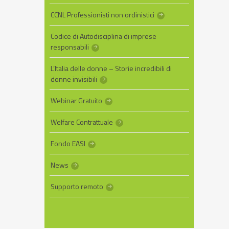
CCNL Professionisti non ordinistici
Codice di Autodisciplina di imprese
responsabili
L’Italia delle donne – Storie incredibili di
donne invisibili
Webinar Gratuito
Welfare Contrattuale
Fondo EASI
News
Supporto remoto