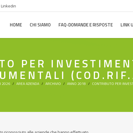
Linkedin
HOME
CHI SIAMO
FAQ-DOMANDE E RISPOSTE
LINK U
TO PER INVESTIMENT
UMENTALI (COD.RIF.
I 2026
AREA AZIENDA
ARCHIVIO
ANNO 2018
CONTRIBUTO PER INVESTI
to riconosciuto alle aziende che hanno effettuato...