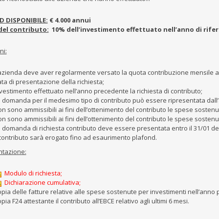
 DISPONIBILE:
€ 4.000 annui
del contributo:
10% dell’investimento effettuato nell’anno di rife
ni:
azienda deve aver regolarmente versato la quota contribuzione mensile al
ta di presentazione della richiesta;
vestimento effettuato nell’anno precedente la richiesta di contributo;
 domanda per il medesimo tipo di contributo può essere ripresentata dall’a
n sono ammissibili ai fini dell’ottenimento del contributo le spese sostenute
n sono ammissibili ai fini dell’ottenimento del contributo le spese sosten
 domanda di richiesta contributo deve essere presentata entro il 31/01 del
 contributo sarà erogato fino ad esaurimento plafond.
tazione:
Modulo di richiesta;
Dichiarazione cumulativa;
pia delle fatture relative alle spese sostenute per investimenti nell’anno p
pia F24 attestante il contributo all’EBCE relativo agli ultimi 6 mesi.